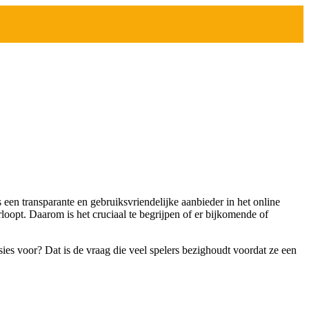
ls een transparante en gebruiksvriendelijke aanbieder in het online
rloopt. Daarom is het cruciaal te begrijpen of er bijkomende of
ies voor? Dat is de vraag die veel spelers bezighoudt voordat ze een