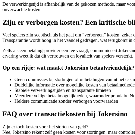
De verwerkingstijd is afhankelijk van de gekozen methode, maar voor ui
onverwachte kosten.
Zijn er verborgen kosten? Een kritische bl
Veel spelers zijn sceptisch als het gaat om “verborgen” kosten, zeker 
Transparantie wordt hoog in het vaandel gedragen, wat terugkomt in du
Zelfs als een betalingsprovider een fee vraagt, communiceert Jokersi
ervaring weet ik dat dit vertrouwen en loyaliteit van spelers versterkt.
Op een rijtje: wat maakt Jokersino betaalvriendelijk?
Geen commissies bij stortingen of uitbetalingen vanuit het casin
Duidelijke informatie over mogelijke kosten van betaalmethode
Stabiele verwerkingstijden en transparante limieten
Meerdere veilige betaalmogelijkheden, waaronder populaire Ne
Heldere communicatie zonder verborgen voorwaarden
FAQ over transactiekosten bij Jokersino
Zijn er toch kosten voor het storten van geld?
Nee, Jokersino rekent zelf geen kosten voor stortingen, maar controleer