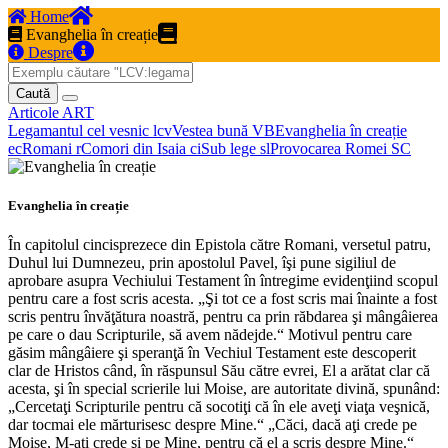
Home
Evanghelia în creație
Despre
Caută
Articole
ART
Legamantul cel vesnic
lcv
Vestea bună
VB
Evanghelia în creație
ec
Romani
r
Comori din Isaia
ci
Sub lege
sl
Provocarea Romei
SC
Evanghelia în creație
În capitolul cincisprezece din Epistola către Romani, versetul patru,
Duhul lui Dumnezeu, prin apostolul Pavel, îşi pune sigiliul de
aprobare asupra Vechiului Testament în întregime evidenţiind scopul
pentru care a fost scris acesta. „Şi tot ce a fost scris mai înainte a fost
scris pentru învăţătura noastră, pentru ca prin răbdarea şi mângâierea
pe care o dau Scripturile, să avem nădejde.“ Motivul pentru care
găsim mângâiere şi speranţă în Vechiul Testament este descoperit
clar de Hristos când, în răspunsul Său către evrei, El a arătat clar că
acesta, şi în special scrierile lui Moise, are autoritate divină, spunând:
„Cercetaţi Scripturile pentru că socotiţi că în ele aveţi viaţa veşnică,
dar tocmai ele mărturisesc despre Mine.“ „Căci, dacă aţi crede pe
Moise, M-aţi crede şi pe Mine, pentru că el a scris despre Mine.“