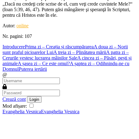
„Dacă nu credeţi cele scrise de el, cum veţi crede cuvintele Mele?“
(Ioan 5:39, 46, 47). Putem găsi mângâiere şi speranţă în Scripturi,
pentru că Hristos este în ele.
Autor:
online
Nr. pagini: 107
Introducere
Prima zi – Creația și răscumpărarea
A doua zi – Norii
sunt praful picioarelor Lui
A treia zi – Plinătatea mării
A patra zi –
Cerurile vestesc lucrarea mâinilor Sale
A cincea zi – Păsări, pești și
animale
A șasea zi – Ce este omul?
A șaptea zi – Odihnindu-ne cu
Domnul
Puterea iertării
@
Crează cont
Login
Mod afișare:
Evanghelia Vesnica
Evanghelia Vesnica