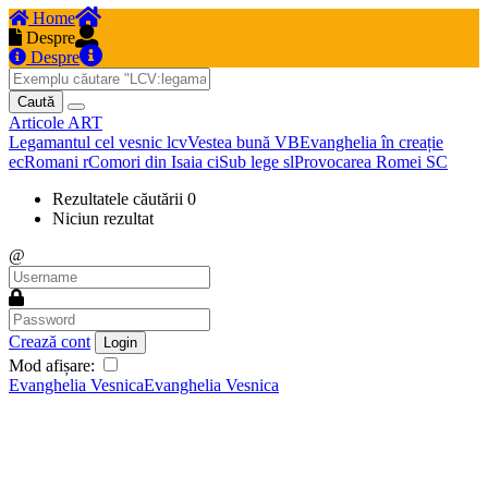
Home
Despre
Despre
Caută
Articole
ART
Legamantul cel vesnic
lcv
Vestea bună
VB
Evanghelia în creație
ec
Romani
r
Comori din Isaia
ci
Sub lege
sl
Provocarea Romei
SC
Rezultatele căutării
0
Niciun rezultat
@
Crează cont
Login
Mod afișare:
Evanghelia Vesnica
Evanghelia Vesnica