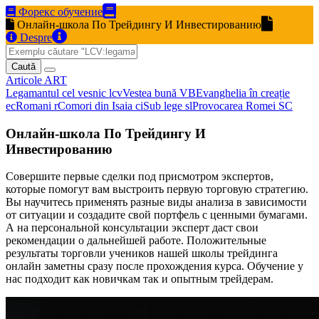
Форекс обучение
Онлайн-школа По Трейдингу И Инвестированию
Despre
Caută
Articole
ART
Legamantul cel vesnic
lcv
Vestea bună
VB
Evanghelia în creație
ec
Romani
r
Comori din Isaia
ci
Sub lege
sl
Provocarea Romei
SC
Онлайн-школа По Трейдингу И
Инвестированию
Совершите первые сделки под присмотром экспертов,
которые помогут вам выстроить первую торговую стратегию.
Вы научитесь применять разные виды анализа в зависимости
от ситуации и создадите свой портфель с ценными бумагами.
А на персональной консультации эксперт даст свои
рекомендации о дальнейшей работе. Положительные
результаты торговли учеников нашей школы трейдинга
онлайн заметны сразу после прохождения курса. Обучение у
нас подходит как новичкам так и опытным трейдерам.