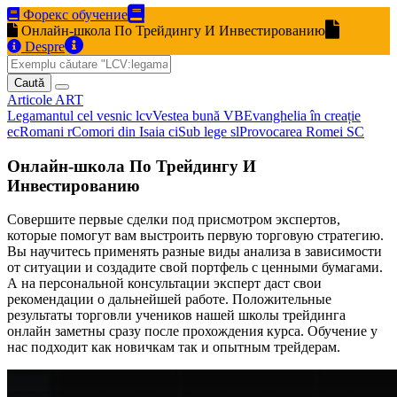
Форекс обучение
Онлайн-школа По Трейдингу И Инвестированию
Despre
Caută
Articole
ART
Legamantul cel vesnic
lcv
Vestea bună
VB
Evanghelia în creație
ec
Romani
r
Comori din Isaia
ci
Sub lege
sl
Provocarea Romei
SC
Онлайн-школа По Трейдингу И
Инвестированию
Совершите первые сделки под присмотром экспертов,
которые помогут вам выстроить первую торговую стратегию.
Вы научитесь применять разные виды анализа в зависимости
от ситуации и создадите свой портфель с ценными бумагами.
А на персональной консультации эксперт даст свои
рекомендации о дальнейшей работе. Положительные
результаты торговли учеников нашей школы трейдинга
онлайн заметны сразу после прохождения курса. Обучение у
нас подходит как новичкам так и опытным трейдерам.