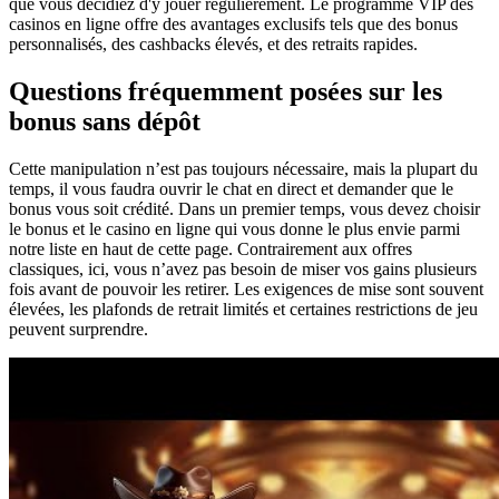
que vous décidiez d'y jouer régulièrement. Le programme VIP des
casinos en ligne offre des avantages exclusifs tels que des bonus
personnalisés, des cashbacks élevés, et des retraits rapides.
Questions fréquemment posées sur les
bonus sans dépôt
Cette manipulation n’est pas toujours nécessaire, mais la plupart du
temps, il vous faudra ouvrir le chat en direct et demander que le
bonus vous soit crédité. Dans un premier temps, vous devez choisir
le bonus et le casino en ligne qui vous donne le plus envie parmi
notre liste en haut de cette page. Contrairement aux offres
classiques, ici, vous n’avez pas besoin de miser vos gains plusieurs
fois avant de pouvoir les retirer. Les exigences de mise sont souvent
élevées, les plafonds de retrait limités et certaines restrictions de jeu
peuvent surprendre.