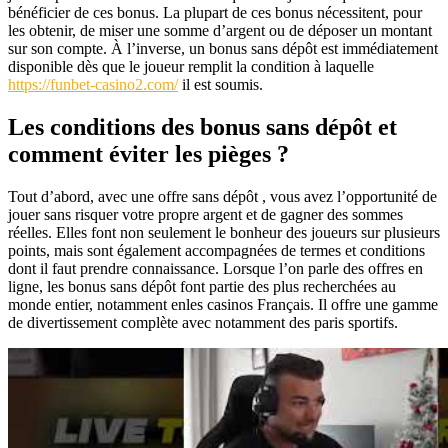
bénéficier de ces bonus. La plupart de ces bonus nécessitent, pour
les obtenir, de miser une somme d’argent ou de déposer un montant
sur son compte. À l’inverse, un bonus sans dépôt est immédiatement
disponible dès que le joueur remplit la condition à laquelle
https://funbet-casino2.com/
il est soumis.
Les conditions des bonus sans dépôt et
comment éviter les pièges ?
Tout d’abord, avec une offre sans dépôt , vous avez l’opportunité de
jouer sans risquer votre propre argent et de gagner des sommes
réelles. Elles font non seulement le bonheur des joueurs sur plusieurs
points, mais sont également accompagnées de termes et conditions
dont il faut prendre connaissance. Lorsque l’on parle des offres en
ligne, les bonus sans dépôt font partie des plus recherchées au
monde entier, notamment enles casinos Français. Il offre une gamme
de divertissement complète avec notamment des paris sportifs.