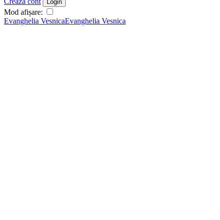
Crează cont
Login
Mod afișare:
Evanghelia Vesnica
Evanghelia Vesnica