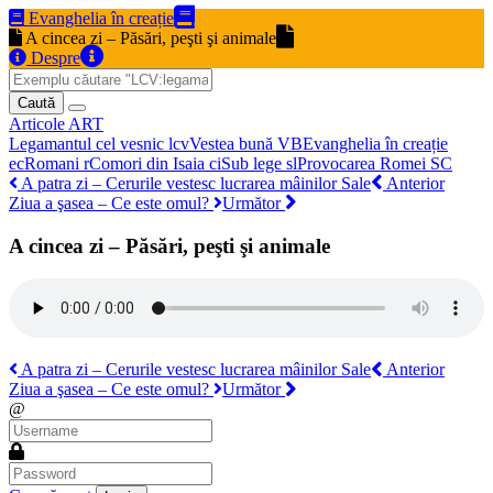
Evanghelia în creație
A cincea zi – Păsări, peşti şi animale
Despre
Caută
Articole
ART
Legamantul cel vesnic
lcv
Vestea bună
VB
Evanghelia în creație
ec
Romani
r
Comori din Isaia
ci
Sub lege
sl
Provocarea Romei
SC
A patra zi – Cerurile vestesc lucrarea mâinilor Sale
Anterior
Ziua a şasea – Ce este omul?
Următor
A cincea zi – Păsări, peşti şi animale
A patra zi – Cerurile vestesc lucrarea mâinilor Sale
Anterior
Ziua a şasea – Ce este omul?
Următor
@