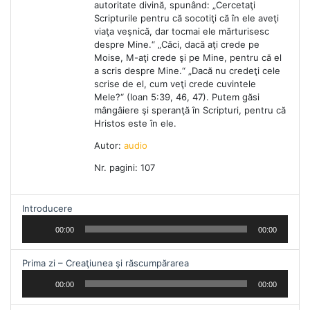
autoritate divină, spunând: „Cercetaţi
Scripturile pentru că socotiţi că în ele aveţi
viaţa veşnică, dar tocmai ele mărturisesc
despre Mine.“ „Căci, dacă aţi crede pe
Moise, M-aţi crede şi pe Mine, pentru că el
a scris despre Mine.“ „Dacă nu credeţi cele
scrise de el, cum veţi crede cuvintele
Mele?“ (Ioan 5:39, 46, 47). Putem găsi
mângâiere şi speranţă în Scripturi, pentru că
Hristos este în ele.
Autor:
audio
Nr. pagini: 107
Audio
Introducere
Player
00:00
00:00
Audio
Prima zi – Creaţiunea şi răscumpărarea
Player
00:00
00:00