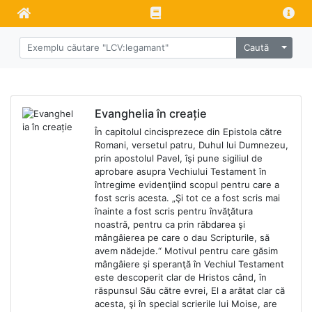
Caută
Evanghelia în creație
În capitolul cincisprezece din Epistola către
Romani, versetul patru, Duhul lui Dumnezeu,
prin apostolul Pavel, îşi pune sigiliul de
aprobare asupra Vechiului Testament în
întregime evidenţiind scopul pentru care a
fost scris acesta. „Şi tot ce a fost scris mai
înainte a fost scris pentru învăţătura
noastră, pentru ca prin răbdarea şi
mângâierea pe care o dau Scripturile, să
avem nădejde.“ Motivul pentru care găsim
mângâiere şi speranţă în Vechiul Testament
este descoperit clar de Hristos când, în
răspunsul Său către evrei, El a arătat clar că
acesta, şi în special scrierile lui Moise, are