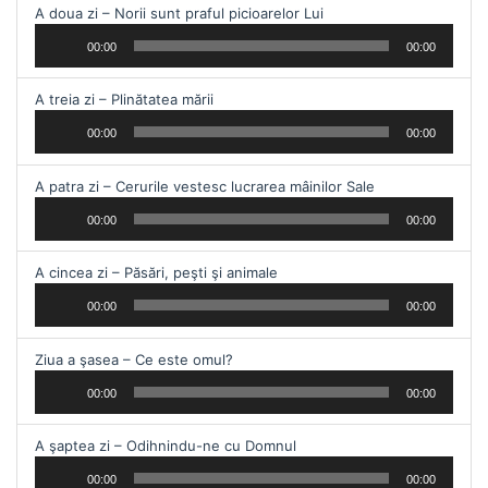
Audio
A doua zi – Norii sunt praful picioarelor Lui
Player
00:00
00:00
Audio
A treia zi – Plinătatea mării
Player
00:00
00:00
Audio
A patra zi – Cerurile vestesc lucrarea mâinilor Sale
Player
00:00
00:00
Audio
A cincea zi – Păsări, peşti şi animale
Player
00:00
00:00
Audio
Ziua a şasea – Ce este omul?
Player
00:00
00:00
Audio
A şaptea zi – Odihnindu-ne cu Domnul
Player
00:00
00:00