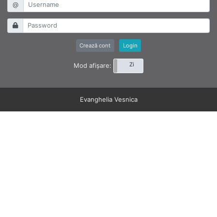
@
Crează cont
Login
Noapte
Zi
Mod afișare:
Evanghelia Vesnica