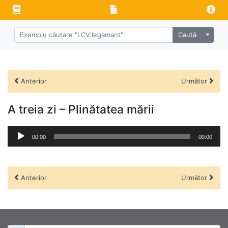
Caută
Anterior
Următor
A treia zi – Plinătatea mării
Audio
00:00
00:00
Player
Anterior
Următor