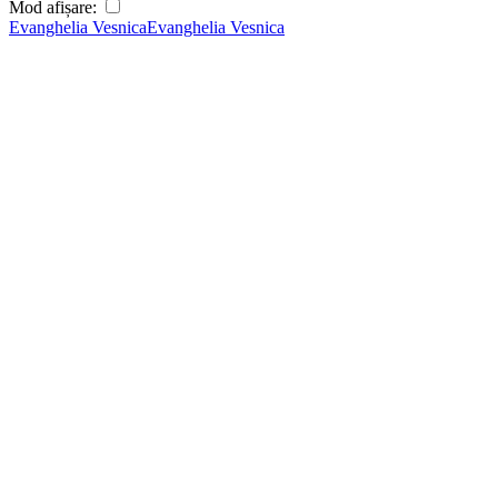
Mod afișare:
Evanghelia Vesnica
Evanghelia Vesnica