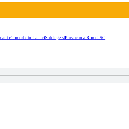
mani
r
Comori din Isaia
ci
Sub lege
sl
Provocarea Romei
SC