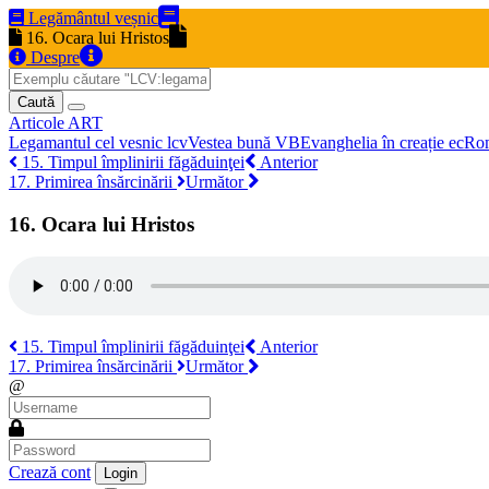
Legământul veșnic
16. Ocara lui Hristos
Despre
Caută
Articole
ART
Legamantul cel vesnic
lcv
Vestea bună
VB
Evanghelia în creație
ec
Ro
15. Timpul împlinirii făgăduinţei
Anterior
17. Primirea însărcinării
Următor
16. Ocara lui Hristos
15. Timpul împlinirii făgăduinţei
Anterior
17. Primirea însărcinării
Următor
@
Crează cont
Login