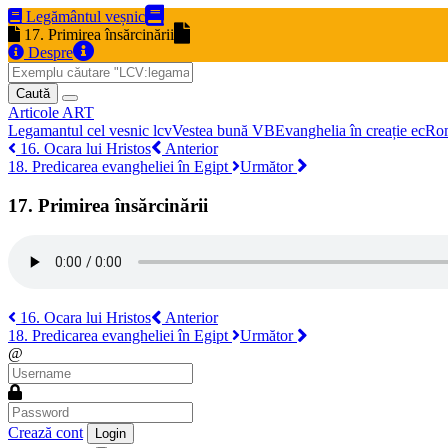
Legământul veșnic
17. Primirea însărcinării
Despre
Caută
Articole
ART
Legamantul cel vesnic
lcv
Vestea bună
VB
Evanghelia în creație
ec
Ro
16. Ocara lui Hristos
Anterior
18. Predicarea evangheliei în Egipt
Următor
17. Primirea însărcinării
16. Ocara lui Hristos
Anterior
18. Predicarea evangheliei în Egipt
Următor
@
Crează cont
Login