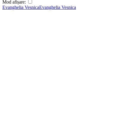
Mod afișare:
Evanghelia Vesnica
Evanghelia Vesnica