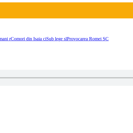
mani
r
Comori din Isaia
ci
Sub lege
sl
Provocarea Romei
SC