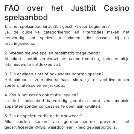
FAQ over het Justbit Casino
spelaanbod
1. Is het spelaanbod bij Justbit geschikt voor beginners?
Ja, de duidelijke categorisering en filteropties maken het
eenvoudig om spellen te vinden die passen bij elk
ervaringsniveau.
2. Worden nieuwe spellen regelmatig toegevoegd?
Absoluut. Justbit vernieuwt het aanbod continu, zodat er altijd
iets nieuws te ontdekken valt.
3. Zijn er alleen slots of ook andere soorten spellen?
Het aanbod is zeer divers: naast slots zijn er veel live dealer
spellen, tafelspelen en jackpots.
4. Kan ik het casino ook mobiel spelen?
Ja, het spelaanbod is volledig geoptimaliseerd voor mobiele
apparaten zonder concessies te doen aan kwaliteit.
5. Zijn de spellen eerlijk en betrouwbaar?
Alle spellen komen van gerenommeerde providers met
gecertificeerde RNG’s, waardoor eerlijkheid gewaarborgd is.