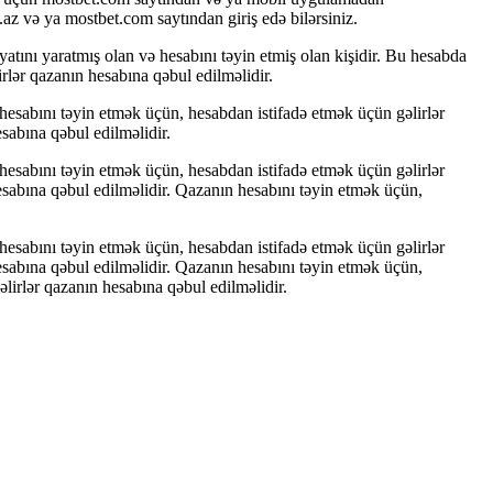
az və ya mostbet.com saytından giriş edə bilərsiniz.
ını yaratmış olan və hesabını təyin etmiş olan kişidir. Bu hesabda
lər qazanın hesabına qəbul edilməlidir.
hesabını təyin etmək üçün, hesabdan istifadə etmək üçün gəlirlər
sabına qəbul edilməlidir.
hesabını təyin etmək üçün, hesabdan istifadə etmək üçün gəlirlər
sabına qəbul edilməlidir. Qazanın hesabını təyin etmək üçün,
hesabını təyin etmək üçün, hesabdan istifadə etmək üçün gəlirlər
sabına qəbul edilməlidir. Qazanın hesabını təyin etmək üçün,
lirlər qazanın hesabına qəbul edilməlidir.