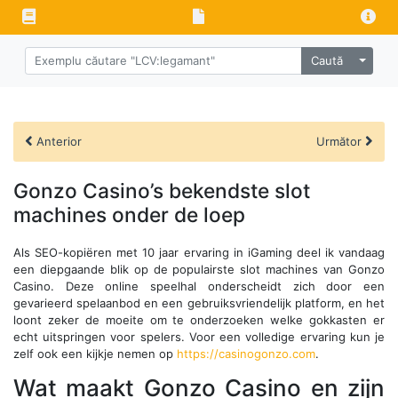
Caută
Anterior
Următor
Gonzo Casino’s bekendste slot
machines onder de loep
Als SEO-kopiëren met 10 jaar ervaring in iGaming deel ik vandaag
een diepgaande blik op de populairste slot machines van Gonzo
Casino. Deze online speelhal onderscheidt zich door een
gevarieerd spelaanbod en een gebruiksvriendelijk platform, en het
loont zeker de moeite om te onderzoeken welke gokkasten er
echt uitspringen voor spelers. Voor een volledige ervaring kun je
zelf ook een kijkje nemen op
https://casinogonzo.com
.
Wat maakt Gonzo Casino en zijn