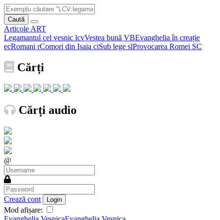
Caută
Articole
ART
Legamantul cel vesnic
lcv
Vestea bună
VB
Evanghelia în creație
ec
Romani
r
Comori din Isaia
ci
Sub lege
sl
Provocarea Romei
SC
Cărți
Cărți audio
@
Crează cont
Login
Mod afișare:
Evanghelia Vesnica
Evanghelia Vesnica