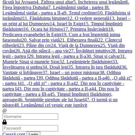
făcută lui Avraam
4. Zidirea unui altar
5. Încheierea unui legământ
6.
Firea împotriva Duhului
7. Legământul sigilat - partea I
8.
Legământul sigilat - partea a II-a
9. Testul credinţei
10. Făgăduinţa şi
jurământul
11. Făgăduinţa biruinţei
12. O vedere generală
13. Israel –
un prinţ al lui Dumnezeu
14. Israel în Egipt
15. Timpul împlinirii
făgăduinţei
16. Ocara lui Hristos
17. Primirea însărcinării
18.
Predicarea evangheliei în Egipt
19. Cum a fost împietrită inima
faraonului
20. Salvat prin viaţă
21. Eliberarea finală
22. Cântecul
eliberării
23. Pâine din cer
24. Viață de la Dumnezeu
25. Viaţă din
cuvânt
26. Apă din stâncă – apa vie
27. Învăţături intuitive
28. Intrarea
legii - partea I
29. Intrarea legii - partea a II-a
30. Sinai şi calvar
31.
Muntele Sinai şi muntele Sion
32. Legămintele făgăduinţei
33.
Învelitoarea şi umbra
34. Două legi
35. Intrarea în ţara făgăduită
36.
Vanitate şi înfrângere
37. Israel – un popor misionar
38. Odihna
făgăduită - partea I
39. Odihna făgăduită - partea a II-a
40. „O altă zi”
- partea I
41. „O altă zi” - partea a II-a
42. Din nou în captivitate -
partea I
43. Din nou în captivitate - partea a II-a
44. Din nou în
captivitate - partea a III-a
45. Timpul împlinirii făgăduinţei,
aproape
46. Seminţiile pierdute ale lui Israel
47. O turmă şi un
păstor
48. Legământul cel veşnic este isprăvit
@
Crează cont
Login