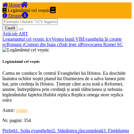
Home
Legământul cel veșnic
Despre
Caută
Articole
ART
Legamantul cel vesnic
lcv
Vestea bună
VB
Evanghelia în creație
ec
Romani
r
Comori din Isaia
ci
Sub lege
sl
Provocarea Romei
SC
Legământul cel veșnic
Cartea ne conduce în centrul Evangheliei lui Hristos. Ea deschide
înaintea ochilor noștri planul lui Dumnezeu de a salva lumea prin
har, prin credința în Hristos. Țintește către acea notă a Reformei,
anume, îndreptățirea prin credință și arată slăbiciunea și nebunia
legământului faptelor.Hublot replica Replica omega store replica
rolex
Autor:
online
Nr. pagini: 354
Prefață
1. Solia evangheliei
2. Stăpânirea răscumpărată
3. Făgăduinţa